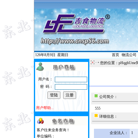
126年8月9日
星期日
首页
|
物流公司
您的位置：pHqghUme
用户名：
密 码：
公司简介：
用户帮助...
555
详细信息：
客户往来业务查询！
企业法人：
1
单位编码：