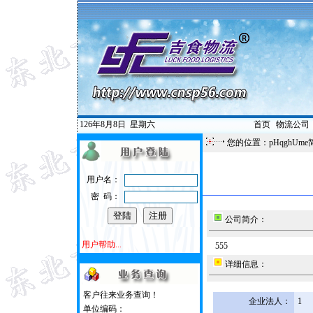
126年8月8日
星期六
首页
|
物流公司
您的位置：pHqghUme
用户名：
密 码：
公司简介：
用户帮助...
555
详细信息：
客户往来业务查询！
企业法人：
1
单位编码：