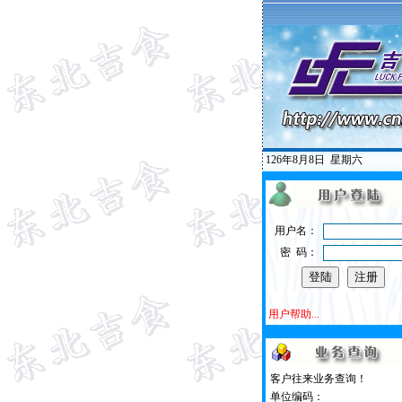
126年8月8日
星期六
用户名：
密 码：
用户帮助...
客户往来业务查询！
单位编码：