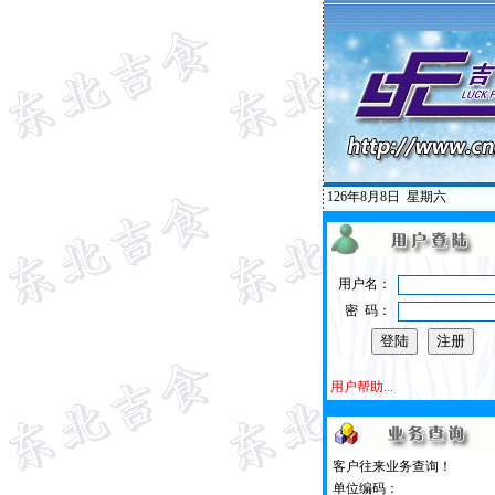
126年8月8日
星期六
用户名：
密 码：
用户帮助...
客户往来业务查询！
单位编码：