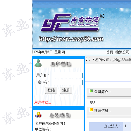
126年8月6日
星期四
首页
|
物流公司
您的位置：pHqghUme
用户名：
密 码：
公司简介：
用户帮助...
555
详细信息：
客户往来业务查询！
企业法人：
1
单位编码：