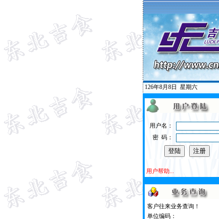
126年8月8日
星期六
用户名：
密 码：
用户帮助...
客户往来业务查询！
单位编码：