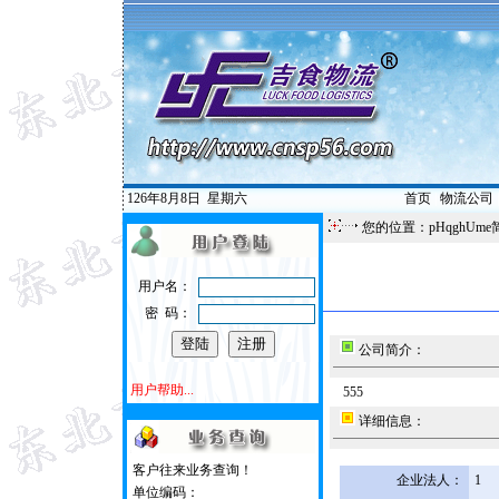
126年8月8日
星期六
首页
|
物流公司
您的位置：pHqghUme
用户名：
密 码：
公司简介：
用户帮助...
555
详细信息：
客户往来业务查询！
企业法人：
1
单位编码：