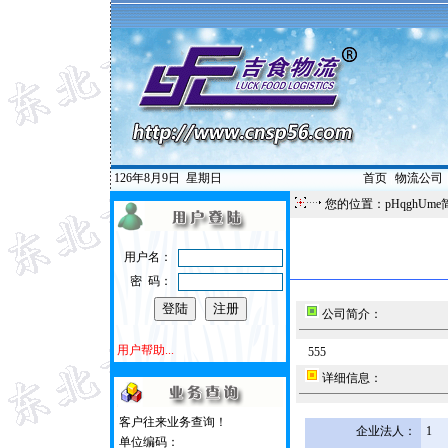
126年8月9日
星期日
首页
|
物流公司
您的位置：pHqghUme
用户名：
密 码：
公司简介：
用户帮助...
555
详细信息：
客户往来业务查询！
企业法人：
1
单位编码：