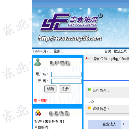
126年8月9日
星期日
首页
|
物流公司
您的位置：pHqghUme
用户名：
密 码：
公司简介：
用户帮助...
555
详细信息：
客户往来业务查询！
企业法人：
1
单位编码：