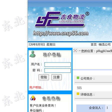
126年8月9日
星期日
首页
|
物流公司
您的位置：pHqghUme
用户名：
密 码：
公司简介：
用户帮助...
555
详细信息：
客户往来业务查询！
企业法人：
1
单位编码：