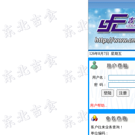
126年8月7日
星期五
用户名：
密 码：
用户帮助...
客户往来业务查询！
单位编码：