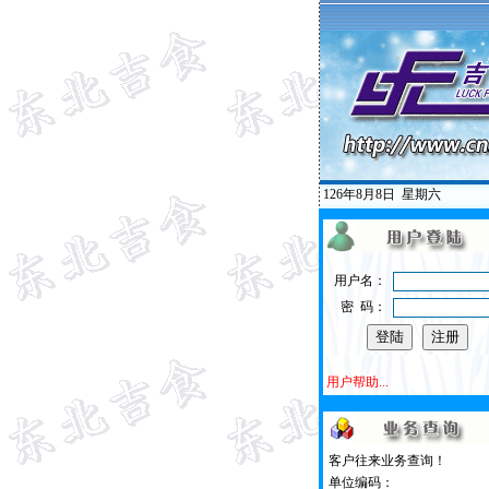
126年8月8日
星期六
用户名：
密 码：
用户帮助...
客户往来业务查询！
单位编码：