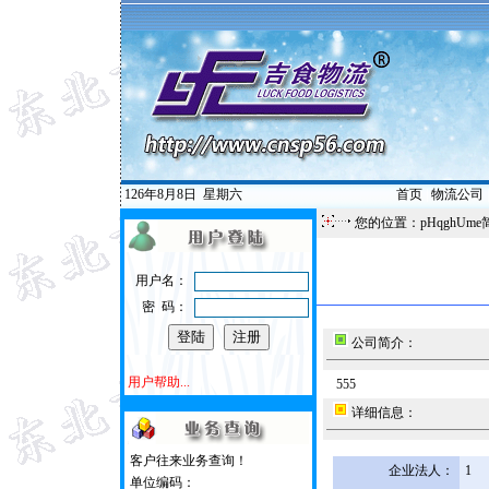
126年8月8日
星期六
首页
|
物流公司
您的位置：pHqghUme
用户名：
密 码：
公司简介：
用户帮助...
555
详细信息：
客户往来业务查询！
企业法人：
1
单位编码：