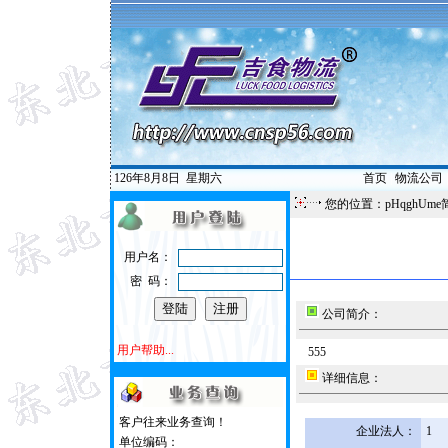
126年8月8日
星期六
首页
|
物流公司
您的位置：pHqghUme
用户名：
密 码：
公司简介：
用户帮助...
555
详细信息：
客户往来业务查询！
企业法人：
1
单位编码：