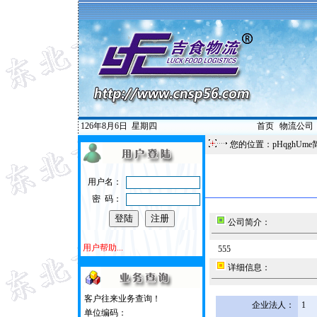
126年8月6日
星期四
首页
|
物流公司
您的位置：pHqghUme
用户名：
密 码：
公司简介：
用户帮助...
555
详细信息：
客户往来业务查询！
企业法人：
1
单位编码：