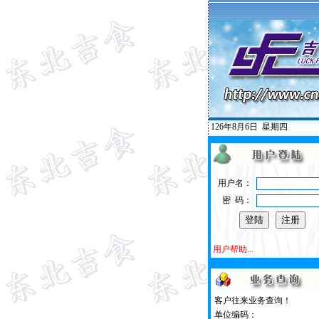
126年8月6日
星期四
用户名：
密 码：
用户帮助...
客户往来业务查询！
单位编码：