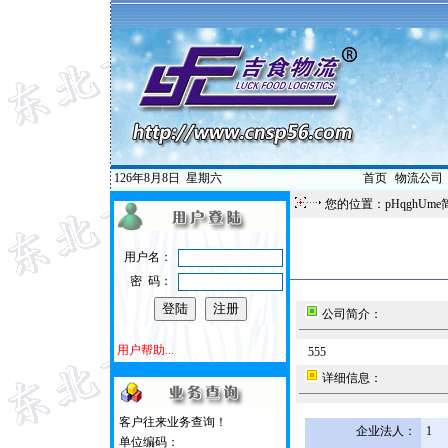
126年8月8日
星期六
首页
|
物流公司
您的位置：pHqghUme
用户名：
密 码：
公司简介：
用户帮助...
555
详细信息：
客户往来业务查询！
企业法人：
1
单位编码：