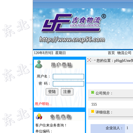
126年8月9日
星期日
首页
|
物流公司
您的位置：pHqghUme
用户名：
密 码：
公司简介：
用户帮助...
555
详细信息：
客户往来业务查询！
企业法人：
1
单位编码：