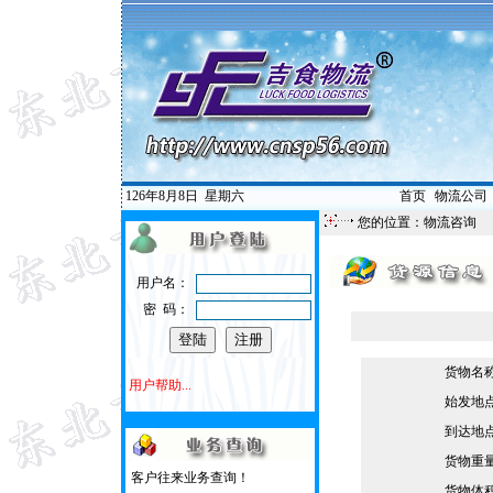
126年8月8日
星期六
首页
|
物流公司
您的位置：物流咨询
用户名：
密 码：
货物名
用户帮助...
始发地
到达地
货物重
客户往来业务查询！
货物体