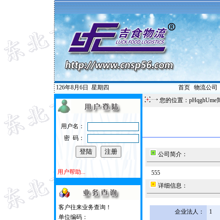
126年8月6日
星期四
首页
|
物流公司
您的位置：pHqghUme
用户名：
密 码：
公司简介：
用户帮助...
555
详细信息：
客户往来业务查询！
企业法人：
1
单位编码：