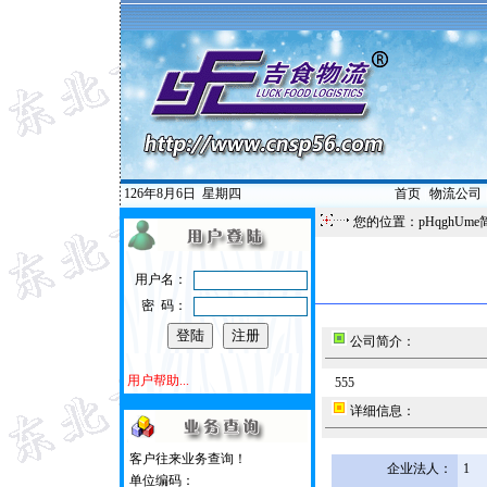
126年8月6日
星期四
首页
|
物流公司
您的位置：pHqghUme
用户名：
密 码：
公司简介：
用户帮助...
555
详细信息：
客户往来业务查询！
企业法人：
1
单位编码：