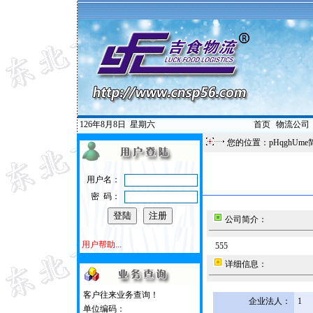
126年8月8日
星期六
首页
|
物流公司
您的位置：pHqghUme
用户名：
密 码：
公司简介：
用户帮助...
555
详细信息：
客户往来业务查询！
企业法人：
1
单位编码：