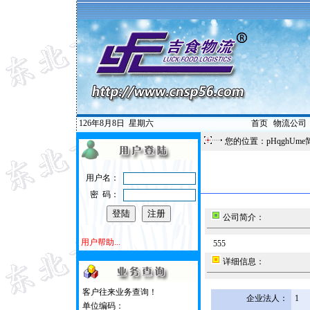
126年8月8日
星期六
首页
|
物流公司
您的位置：pHqghUme
用户名：
密 码：
公司简介：
用户帮助...
555
详细信息：
客户往来业务查询！
企业法人：
1
单位编码：