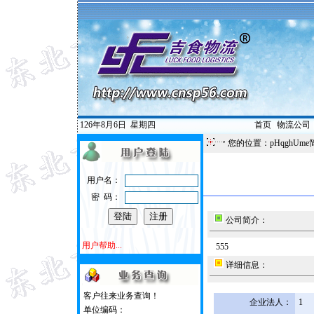
126年8月6日
星期四
首页
|
物流公司
您的位置：pHqghUme
用户名：
密 码：
公司简介：
用户帮助...
555
详细信息：
客户往来业务查询！
企业法人：
1
单位编码：