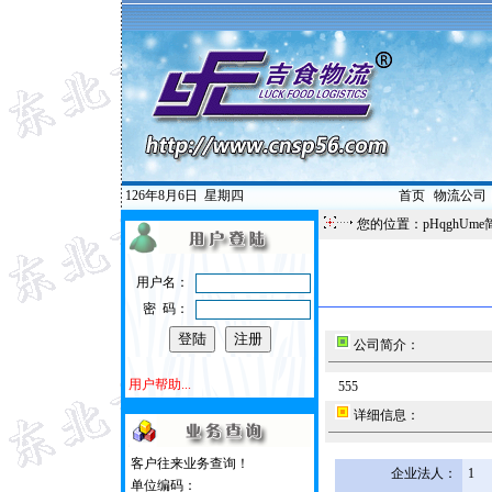
126年8月6日
星期四
首页
|
物流公司
您的位置：pHqghUme
用户名：
密 码：
公司简介：
用户帮助...
555
详细信息：
客户往来业务查询！
企业法人：
1
单位编码：